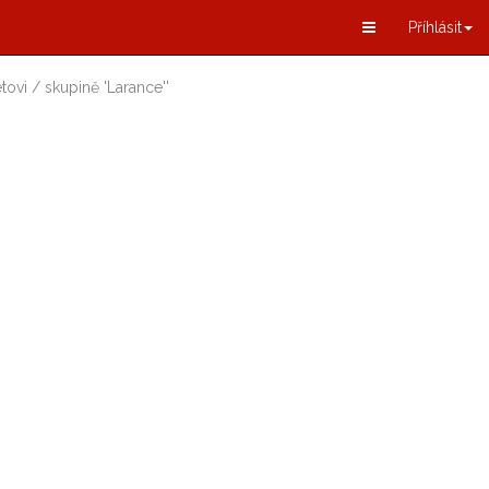
Příhlásit
tovi / skupině
'
Larance
'
'