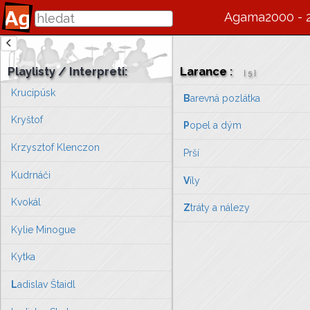
Krausberry
Agama2000 - 
Kristina
Kristýna
Playlisty / Interpreti:
Larance
:
[
5
]
Krucipüsk
B
arevná pozlátka
Kryštof
P
opel a dým
Krzysztof Klenczon
Prší
Kudrnáči
V
íly
Kvokál
Z
tráty a nálezy
Kylie Minogue
Kytka
L
adislav Štaidl