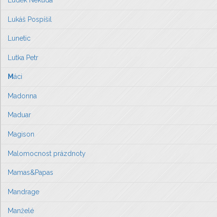
Lukáš Pospíšil
Lunetic
Lutka Petr
M
áci
Madonna
Maduar
Magison
Malomocnost prázdnoty
Mamas&Papas
Mandrage
Manželé