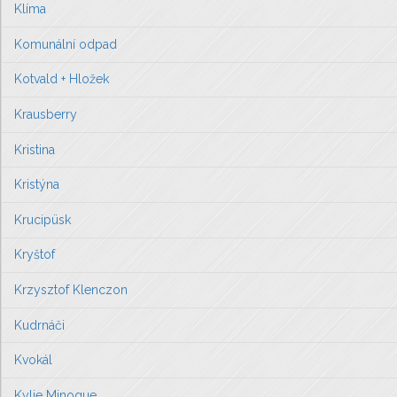
Klíma
Komunální odpad
Kotvald + Hložek
Krausberry
Kristina
Kristýna
Krucipüsk
Kryštof
Krzysztof Klenczon
Kudrnáči
Kvokál
Kylie Minogue