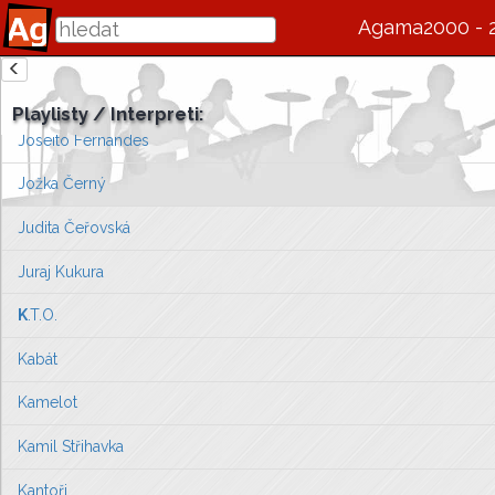
Josef Vágner
Agama2000 - 
Josef Zíma
zde se bude v budoucnu zobrazovat informace o interpretovi / s
Josef Zloch
Playlisty / Interpreti:
Vlevo vyberte píseň, kterou chcete zobrazit
Joseito Fernandes
nebo můžete
přejít na úvodní stránku ...
Jožka Černý
Judita Čeřovská
Juraj Kukura
K
.T.O.
Kabát
Kamelot
Kamil Střihavka
Kantoři