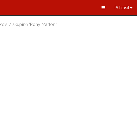
Příhlásit
tovi / skupině
'
Rony Marton
'
'