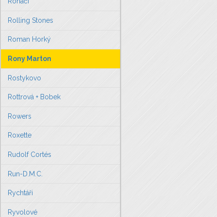
Roháči
Rolling Stones
Roman Horký
Rony Marton
Rostykovo
Rottrová + Bobek
Rowers
Roxette
Rudolf Cortés
Run-D.M.C.
Rychtáři
Ryvolové