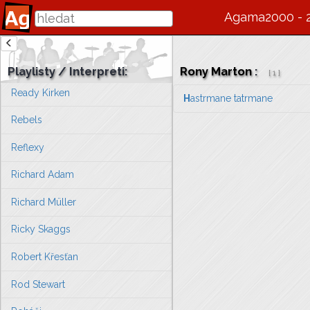
Rak Jan -Matěj
Agama2000 - 
Rangers
Raskin Gene
Playlisty / Interpreti:
Rony Marton
:
[
1
]
Ready Kirken
H
astrmane tatrmane
Rebels
Reflexy
Richard Adam
Richard Müller
Ricky Skaggs
Robert Křesťan
Rod Stewart