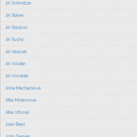
Jiří Schmitzer
Jiří Stárek
Jiří Štědroň
Jiří Suchý
Jiří Vašíček
Jiří Voldán
Jiří Vondrák
Jiřina Macháčková
Jitka Molavcová
Jitka Vrbová
Joan Baez
John Denver