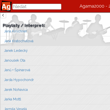
Jan Nedvěd
Agama2000 - 
Jan Tříska
zde se bude v budoucnu zobrazovat informace o interpretovi / s
Jana Fabiánová
Playlisty / Interpreti:
Vlevo vyberte píseň, kterou chcete zobrazit
Jana Kirschner
nebo můžete
přejít na úvodní stránku ...
Jana Kratochvílová
Janek Ledecký
Janoušek Ota
Janů + Špinarová
Jarda Hypochondr
Jarek Nohavica
Jarka Mottl
Jarmila Veselá