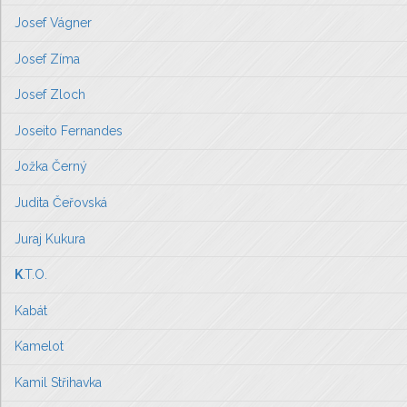
Josef Vágner
Josef Zíma
Josef Zloch
Joseito Fernandes
Jožka Černý
Judita Čeřovská
Juraj Kukura
K
.T.O.
Kabát
Kamelot
Kamil Střihavka