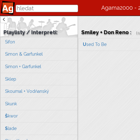
Severka
Agama2000 - 
Sexy Dancers
Shalom
Playlisty / Interpreti:
Smiley + Don Reno
:
[
1
Sifon
U
sed To Be
Simon & Garfunkel
Simon + Garfunkel
Sklep
Skoumal + Vodňanský
Skunk
Š
kwor
S
lade