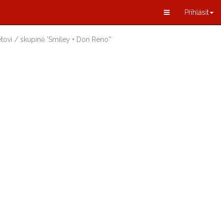
Příhlásit
tovi / skupině
'
Smiley + Don Reno
'
'