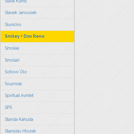
Sláva Kunst
Slávek Janoušek
Sluníčko
Smiley + Don Reno
Smokie
Smolaři
Sotovo Ólo
Soumrak
Spirituál kvintet
SPS
Standa Kahuda
Stanislav Hložek