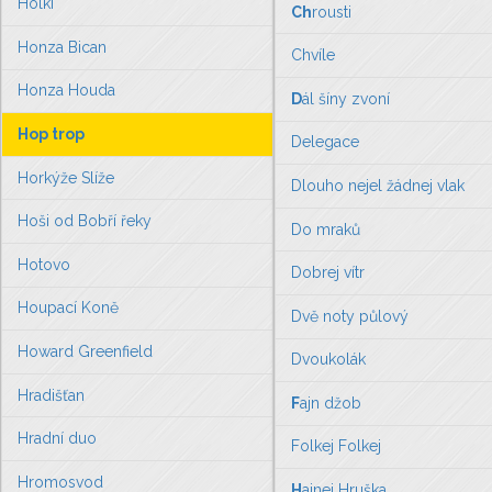
Holki
Ch
rousti
Honza Bican
Chvíle
Honza Houda
D
ál šíny zvoní
Hop trop
Delegace
Horkýže Slíže
Dlouho nejel žádnej vlak
Hoši od Bobří řeky
Do mraků
Hotovo
Dobrej vítr
Houpací Koně
Dvě noty půlový
Howard Greenfield
Dvoukolák
Hradišťan
F
ajn džob
Hradní duo
Folkej Folkej
Hromosvod
H
ajnej Hruška