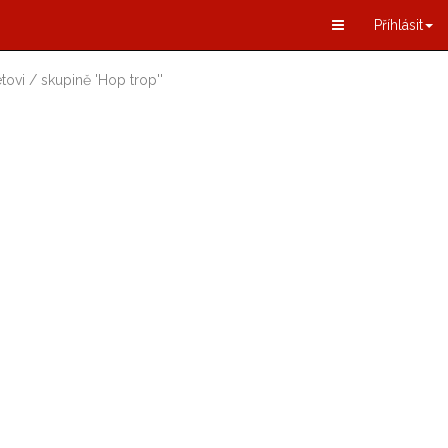
Příhlásit
tovi / skupině
'
Hop trop
'
'