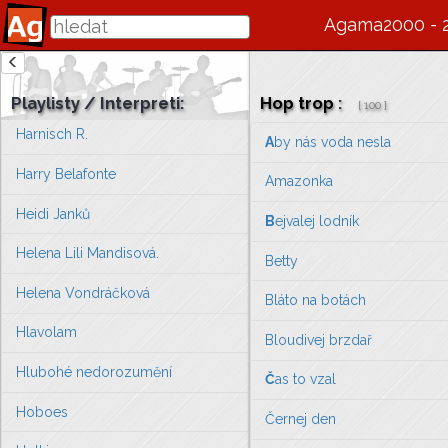
Hank Williams
Agama2000 - 
Hans Albers
Harlej
Playlisty / Interpreti:
Hop trop
:
[
100
]
Harnisch R.
A
by nás voda nesla
Harry Belafonte
Amazonka
Heidi Janků
B
ejvalej lodník
Helena Lili Mandisová.
Betty
Helena Vondráčková
Bláto na botách
Hlavolam
Bloudivej brzdař
Hlubohé nedorozumění
Č
as to vzal
Hoboes
Černej den